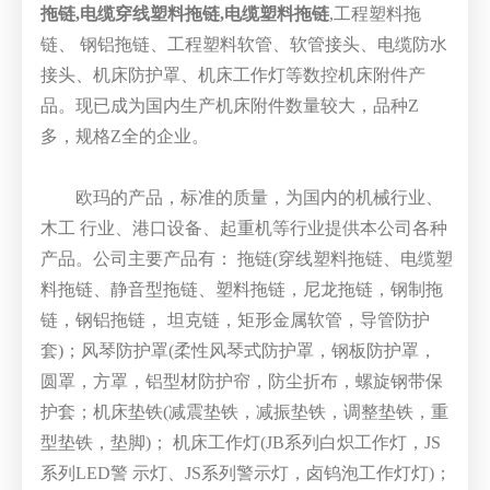
拖链,电缆穿线塑料拖链,电缆塑料拖链
,工程塑料拖
链、 钢铝拖链、工程塑料软管、软管接头、电缆防水
接头、机床防护罩、机床工作灯等数控机床附件产
品。现已成为国内生产机床附件数量较大，品种Z
多，规格Z全的企业。
欧玛的产品，标准的质量，为国内的机械行业、
木工 行业、港口设备、起重机等行业提供本公司各种
产品。公司主要产品有： 拖链(穿线塑料拖链、电缆塑
料拖链、静音型拖链、塑料拖链，尼龙拖链，钢制拖
链，钢铝拖链， 坦克链，矩形金属软管，导管防护
套)；风琴防护罩(柔性风琴式防护罩，钢板防护罩，
圆罩，方罩，铝型材防护帘，防尘折布，螺旋钢带保
护套；机床垫铁(减震垫铁，减振垫铁，调整垫铁，重
型垫铁，垫脚)； 机床工作灯(JB系列白炽工作灯，JS
系列LED警 示灯、JS系列警示灯，卤钨泡工作灯灯)；