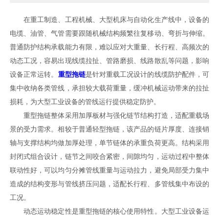
在重工制造、工程机械、大型机床与自动化生产线中，设备的
电缆、油管、气管需要跟随机械结构频繁往复移动、弯折与伸缩。
普通防护结构承载能力有限，难以应对大重量、长行程、高频次的
动态工况，容易出现线缆拉扯、管路磨损、线路散乱等问题，影响
设备正常运转。
重型拖链
是针对重载工况设计的线缆防护配件，可
集中收纳各类管线，承担较大载荷重量，缓冲机械运动带来的拉扯
损耗，为大型工业设备的管线运行提供稳定防护。
重型拖链整体采用加厚板材与强化链节结构打造，适配重载场
景的受力需求。相较于普通轻型拖链，该产品的链片厚度、连接销
轴与支撑结构均做加厚处理，单节链体的承重负荷更高。结构采用
封闭式组合设计，链节之间咬合紧密，间隙均匀，运动过程中整体
联动性好，可以均匀分摊管线重量与运动拉力，避免局部受力集中
造成的结构变形与管线挤压问题，适配长行程、多管线集中布设的
工况。
动态运动稳定性是重型拖链的核心使用特性。大型工业设备运