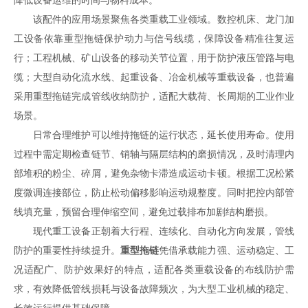
降低设备运维的时间与物料成本。
该配件的应用场景聚焦各类重载工业领域。数控机床、龙门加
工设备依靠重型拖链保护动力与信号线缆，保障设备精准往复运
行；工程机械、矿山设备的移动关节位置，用于防护液压管路与电
缆；大型自动化流水线、起重设备、冶金机械等重载设备，也普遍
采用重型拖链完成管线收纳防护，适配大载荷、长周期的工业作业
场景。
日常合理维护可以维持拖链的运行状态，延长使用寿命。使用
过程中需定期检查链节、销轴与隔层结构的磨损情况，及时清理内
部堆积的粉尘、碎屑，避免杂物卡滞造成运动卡顿。根据工况松紧
度微调连接部位，防止松动偏移影响运动规整度。同时把控内部管
线填充量，预留合理伸缩空间，避免过载排布加剧结构磨损。
现代重工设备正朝着大行程、连续化、自动化方向发展，管线
防护的重要性持续提升。
重型拖链
凭借承载能力强、运动稳定、工
况适配广、防护效果好的特点，适配各类重载设备的布线防护需
求，有效降低管线损耗与设备故障频次，为大型工业机械的稳定、