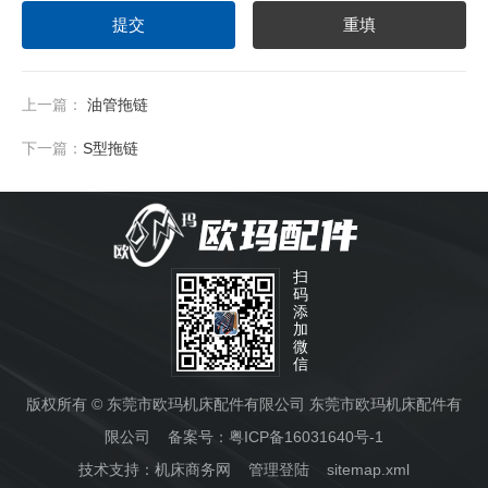
上一篇：
油管拖链
下一篇：
S型拖链
扫
码
添
加
微
信
版权所有 © 东莞市欧玛机床配件有限公司 东莞市欧玛机床配件有
限公司 备案号：
粤ICP备16031640号-1
技术支持：
机床商务网
管理登陆
sitemap.xml