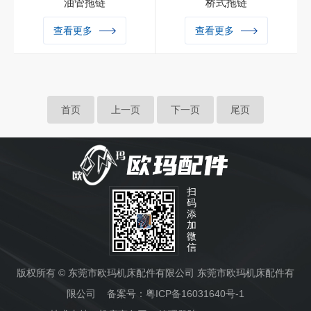
油管拖链
桥式拖链
油管拖链在机床做z大限度运
查看更多
查看更多
转时，如钢制拖链的宽度超过
300mm ，拖链的长度超过4
m 时出于稳定性原因，应考
虑选择加大一号规格的拖链。
首页
上一页
下一页
尾页
扫
码
添
加
微
信
版权所有 © 东莞市欧玛机床配件有限公司 东莞市欧玛机床配件有
限公司 备案号：
粤ICP备16031640号-1