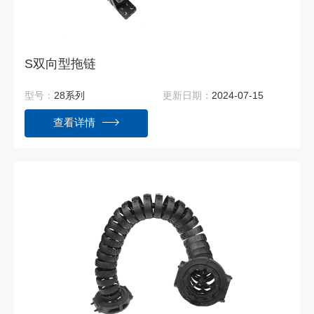
S双向型拖链
型号：
28系列
更新日期：
2024-07-15
查看详情