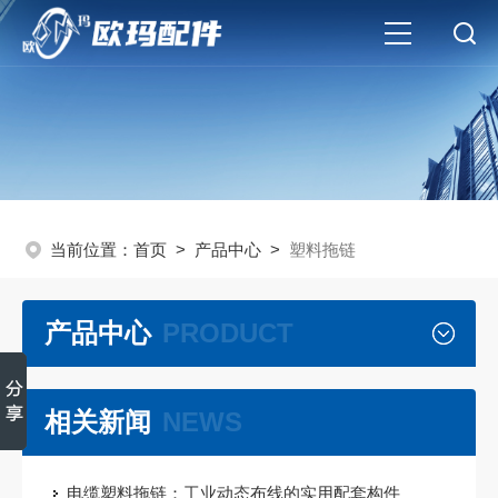
当前位置：
首页
>
产品中心
>
塑料拖链
产品中心
PRODUCT
相关新闻
NEWS
电缆塑料拖链：工业动态布线的实用配套构件