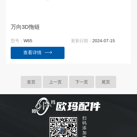
万向3D拖链
型号：
W65
更新日期：
2024-07-15
查看详情
首页
上一页
下一页
尾页
扫
码
添
加